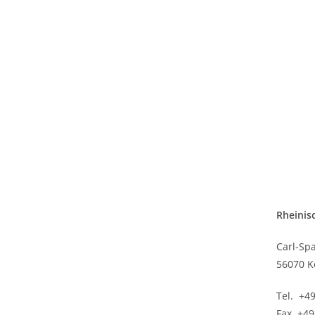
Rheinis
Carl-Spa
56070 K
Tel. +4
Fax. +4