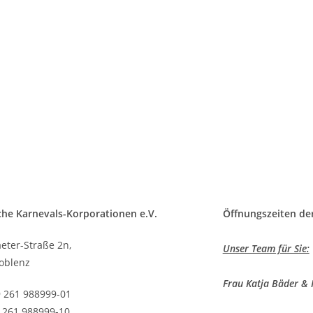
che Karnevals-Korporationen e.V.
Öffnungszeiten der
eter-Straße 2n,
Unser Team für Sie:
oblenz
Frau Katja Bäder & 
9 261 988999-01
9 261 988999-10