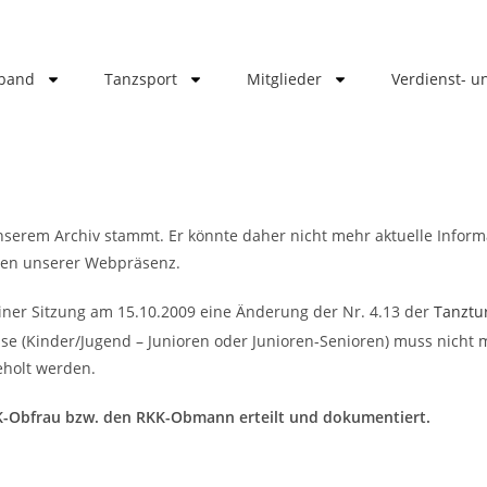
band
Tanzsport
Mitglieder
Verdienst- 
unserem Archiv stammt. Er könnte daher nicht mehr aktuelle Informa
ten unserer Webpräsenz.
iner Sitzung am 15.10.2009 eine Änderung der Nr. 4.13 der
Tanztur
se (Kinder/Jugend – Junioren oder Junioren-Senioren) muss nicht m
eholt werden.
-Obfrau bzw. den RKK-Obmann erteilt und dokumentiert.