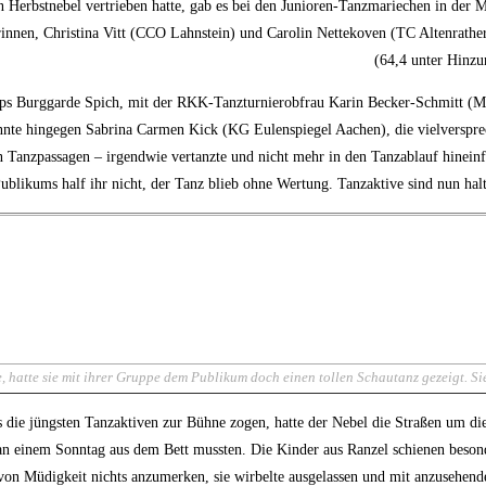
n Herbstnebel vertrieben hatte, gab es bei den Junioren-Tanzmariechen in der
innen, Christina Vitt (CCO Lahnstein) und Carolin Nettekoven (TC Altenrathe
(64,4 unter Hinzu
rps Burggarde Spich, mit der RKK-Tanzturnierobfrau Karin Becker-Schmitt (Me
konnte hingegen Sabrina Carmen Kick (KG Eulenspiegel Aachen), die vielverspre
n Tanzpassagen – irgendwie vertanzte und nicht mehr in den Tanzablauf hinein
Publikums half ihr nicht, der Tanz blieb ohne Wertung. Tanzaktive sind nun h
 hatte sie mit ihrer Gruppe dem Publikum doch einen tollen Schautanz gezeigt. Sie
s die jüngsten Tanzaktiven zur Bühne zogen, hatte der Nebel die Straßen um di
n einem Sonntag aus dem Bett mussten. Die Kinder aus Ranzel schienen besonder
n Müdigkeit nichts anzumerken, sie wirbelte ausgelassen und mit anzusehende