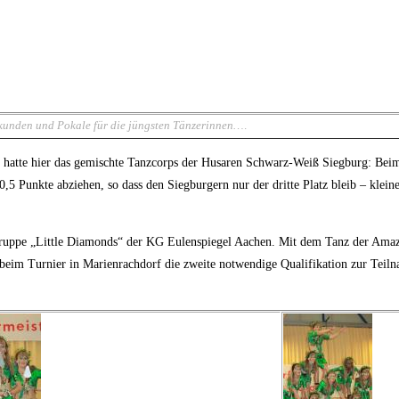
kunden und Pokale für die jüngsten Tänzerinnen…
.
h hatte hier das gemischte Tanzcorps der Husaren Schwarz-Weiß Siegburg: Beim 
5 Punkte abziehen, so dass den Siegburgern nur der dritte Platz bleib – kleine
nzgruppe „Little Diamonds“ der KG Eulenspiegel Aachen. Mit dem Tanz der Ama
 beim Turnier in Marienrachdorf die zweite notwendige Qualifikation zur Tei