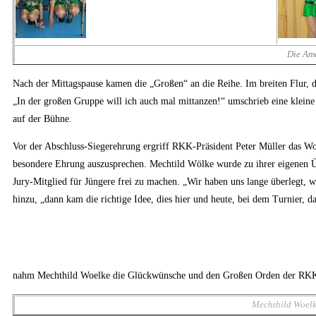
Die Ama
Nach der Mittagspause kamen die „Großen“ an die Reihe. Im breiten Flur, d
„In der großen Gruppe will ich auch mal mittanzen!“ umschrieb eine klein
auf der Bühne.
Vor der Abschluss-Siegerehrung ergriff RKK-Präsident Peter Müller das Wor
besondere Ehrung auszusprechen. Mechtild Wölke wurde zu ihrer eigenen Übe
Jury-Mitglied für Jüngere frei zu machen. „Wir haben uns lange überlegt,
hinzu, „dann kam die richtige Idee, dies hier und heute, bei dem Turnier, d
nahm Mechthild Woelke die Glückwünsche und den Großen Orden der RKK i
Mechthild Woelke