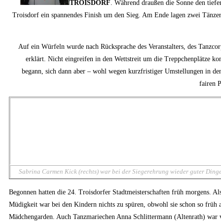
TROISDORF
. Während draußen die Sonne den tiefe
Troisdorf ein spannendes Finish um den Sieg. Am Ende lagen zwei Tänzer
Auf ein Würfeln wurde nach Rücksprache des Veranstalters, des Tanzco
erklärt. Nicht eingreifen in den Wettstreit um die Treppchenplätze 
begann, sich dann aber – wohl wegen kurzfristiger Umstellungen in de
fairen 
Sabrina Carmen Kick (rechts) war bei der Siegerehrung wieder guter Dinge,
Begonnen hatten die 24. Troisdorfer Stadtmeisterschaften früh morgens. Al
Müdigkeit war bei den Kindern nichts zu spüren, obwohl sie schon so früh a
Mädchengarden. Auch Tanzmariechen Anna Schlittermann (Altenrath) war vo