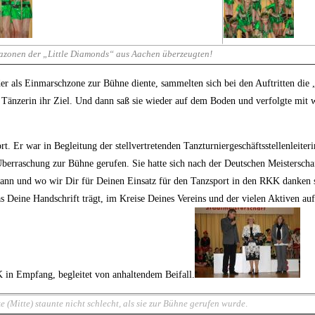
zonen der „Little Diamonds“ aus Aachen überzeugten!
er als Einmarschzone zur Bühne diente, sammelten sich bei den Auftritten die
e Tänzerin ihr Ziel. Und dann saß sie wieder auf dem Boden und verfolgte mit
t. Er war in Begleitung der stellvertretenden Tanzturniergeschäftsstellenleit
rraschung zur Bühne gerufen. Sie hatte sich nach der Deutschen Meisterschaft
 wann und wo wir Dir für Deinen Einsatz für den Tanzsport in den RKK danken s
as Deine Handschrift trägt, im Kreise Deines Vereins und der vielen Aktiven au
n Empfang, begleitet von anhaltendem Beifall.
 (Mitte) staunte nicht schlecht, als sie zur Bühne gerufen wurde
.