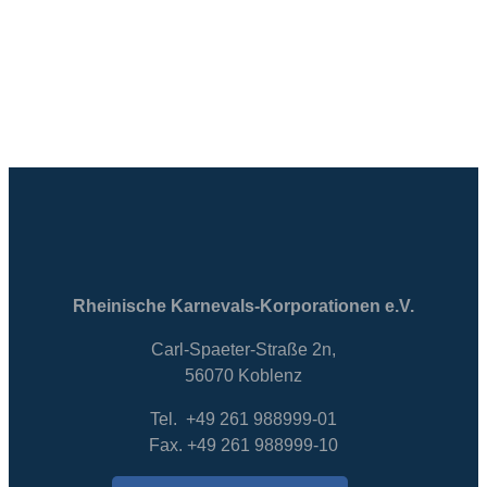
Rheinische Karnevals-Korporationen e.V.
Carl-Spaeter-Straße 2n,
56070 Koblenz
Tel. +49 261 988999-01
Fax. +49 261 988999-10