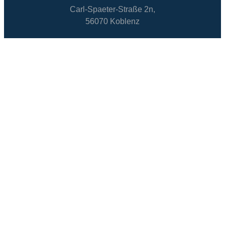
Carl-Spaeter-Straße 2n,
56070 Koblenz
Tel. +49 261 988999-01
Fax. +49 261 988999-10
Email an die Geschäftsstelle
Öffnungszeiten der Geschäftsstelle
Unser Team für Sie:
Frau Katja Bäder & Herr Ulrich Schröder
Montag: 08:00 – 12:00 Uhr
Donnerstag: 10:00 – 14:00 Uhr
Freitag: 10:00 – 14:00 Uhr