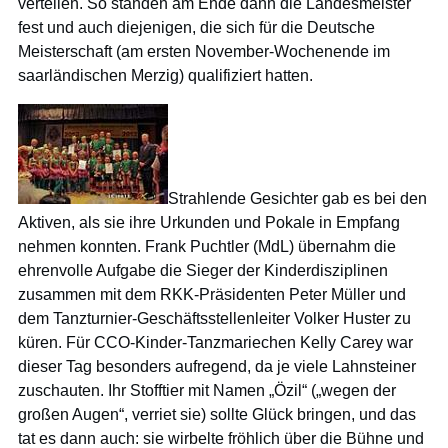
verteilen. So standen am Ende dann die Landesmeister
fest und auch diejenigen, die sich für die Deutsche
Meisterschaft (am ersten November-Wochenende im
saarländischen Merzig) qualifiziert hatten.
Strahlende Gesichter gab es bei den
Aktiven, als sie ihre Urkunden und Pokale in Empfang
nehmen konnten. Frank Puchtler (MdL) übernahm die
ehrenvolle Aufgabe die Sieger der Kinderdisziplinen
zusammen mit dem RKK-Präsidenten Peter Müller und
dem Tanzturnier-Geschäftsstellenleiter Volker Huster zu
küren. Für CCO-Kinder-Tanzmariechen Kelly Carey war
dieser Tag besonders aufregend, da je viele Lahnsteiner
zuschauten. Ihr Stofftier mit Namen „Özil“ („wegen der
großen Augen“, verriet sie) sollte Glück bringen, und das
tat es dann auch: sie wirbelte fröhlich über die Bühne und