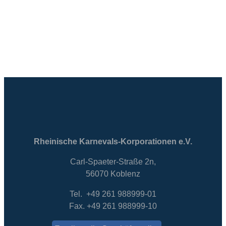
Rheinische Karnevals-Korporationen e.V.
Carl-Spaeter-Straße 2n,
56070 Koblenz
Tel. +49 261 988999-01
Fax. +49 261 988999-10