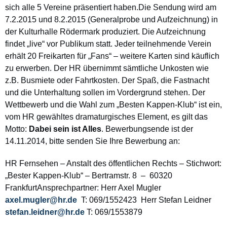
sich alle 5 Vereine präsentiert haben.
Die Sendung wird am
7.2.2015 und 8.2.2015 (Generalprobe und Aufzeichnung) in
der Kulturhalle Rödermark produziert. Die Aufzeichnung
findet „live“ vor Publikum statt. Jeder teilnehmende Verein
erhält 20 Freikarten für „Fans“ – weitere Karten sind käuflich
zu erwerben. Der HR übernimmt sämtliche Unkosten wie
z.B. Busmiete oder Fahrtkosten. Der Spaß, die Fastnacht
und die Unterhaltung sollen im Vordergrund stehen. Der
Wettbewerb und die Wahl zum „Besten Kappen-Klub“ ist ein,
vom HR gewähltes dramaturgisches Element, es gilt das
Motto:
Dabei sein ist Alles
. Bewerbungsende ist der
14.11.2014, bitte senden Sie Ihre Bewerbung an:
HR Fernsehen – Anstalt des öffentlichen Rechts –
Stichwort:
„Bester Kappen-Klub“ –
Bertramstr. 8 – 60320
Frankfurt
Ansprechpartner:
Herr Axel Mugler
axel.mugler@hr.de
T: 069/1552423
Herr Stefan Leidner
stefan.leidner@hr.de
T: 069/1553879