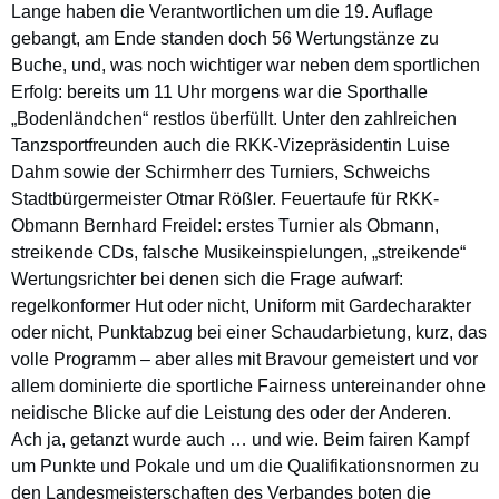
Lange haben die Verantwortlichen um die 19. Auflage
gebangt, am Ende standen doch 56 Wertungstänze zu
Buche, und, was noch wichtiger war neben dem sportlichen
Erfolg: bereits um 11 Uhr morgens war die Sporthalle
„Bodenländchen“ restlos überfüllt. Unter den zahlreichen
Tanzsportfreunden auch die RKK-Vizepräsidentin Luise
Dahm sowie der Schirmherr des Turniers, Schweichs
Stadtbürgermeister Otmar Rößler. Feuertaufe für RKK-
Obmann Bernhard Freidel: erstes Turnier als Obmann,
streikende CDs, falsche Musikeinspielungen, „streikende“
Wertungsrichter bei denen sich die Frage aufwarf:
regelkonformer Hut oder nicht, Uniform mit Gardecharakter
oder nicht, Punktabzug bei einer Schaudarbietung, kurz, das
volle Programm – aber alles mit Bravour gemeistert und vor
allem dominierte die sportliche Fairness untereinander ohne
neidische Blicke auf die Leistung des oder der Anderen.
Ach ja, getanzt wurde auch … und wie. Beim fairen Kampf
um Punkte und Pokale und um die Qualifikationsnormen zu
den Landesmeisterschaften des Verbandes boten die