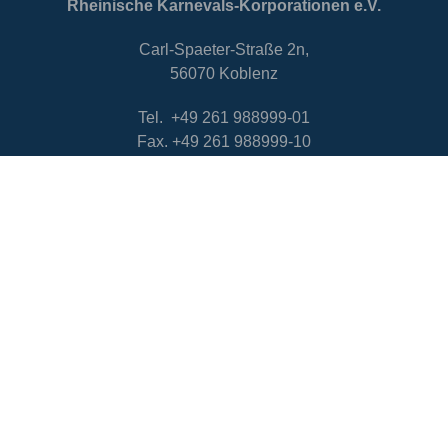
Rheinische Karnevals-Korporationen e.V.
Carl-Spaeter-Straße 2n,
56070 Koblenz
Tel. +49 261 988999-01
Fax. +49 261 988999-10
Email an die Geschäftsstelle
Öffnungszeiten der Geschäftsstelle
Unser Team für Sie:
Frau Katja Bäder & Herr Ulrich Schröder
Montag: 08:00 – 12:00 Uhr
Donnerstag: 10:00 – 14:00 Uhr
Freitag: 10:00 – 14:00 Uhr