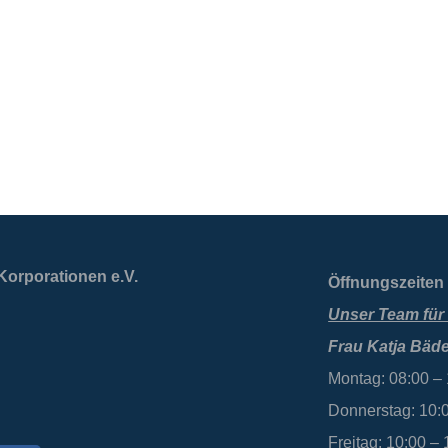
Korporationen e.V.
Öffnungszeiten 
Unser Team für 
Frau Katja Bäde
Montag: 08:00 –
Donnerstag: 10:
Freitag: 10:00 –