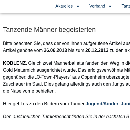
Aktuelles
Verband
Tanz
Tanzende Männer begeisterten
Bitte beachten Sie, dass der von Ihnen aufgerufene Artikel au
Artikel gehörte vom
26.06.2013
bis zum
20.12.2013
zu den ak
KOBLENZ
. Gleich zwei Männerballette fanden den Weg in d
Gold Metternich ausgerichtet wurde. Das erfolgsverwöhnte M
gegenüber: die „O-Town-Players“ aus Oppenheim überzeugten in
Zuschauer im Saal. Dies gelang allerdings auch den Jungs a
die Nase vorne behielten.
Hier geht es zu den Bildern vom Turnier
Jugend/Kinder
,
Jun
Den ausführlichen Turnierbericht finden Sie in der nächsten