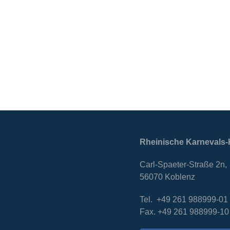
Rheinische Karnevals-
Carl-Spaeter-Straße 2n,
56070 Koblenz
Tel. +49 261 988999-01
Fax. +49 261 988999-10