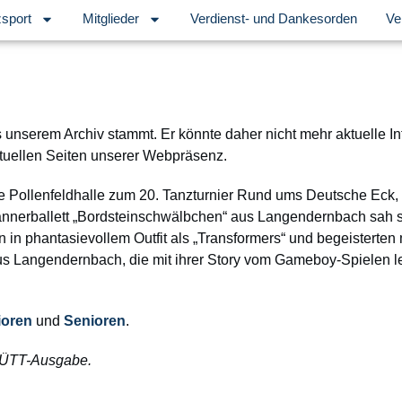
sport
Mitglieder
Verdienst- und Dankesorden
Ve
s unserem Archiv stammt. Er könnte daher nicht mehr aktuelle I
tuellen Seiten unserer Webpräsenz.
ie Pollenfeldhalle zum 20. Tanzturnier Rund ums Deutsche Eck
ännerballett „Bordsteinschwälbchen“ aus Langendernbach sah s
 phantasievollem Outfit als „Transformers“ und begeisterten m
us Langendernbach, die mit ihrer Story vom Gameboy-Spielen l
ioren
und
Senioren
.
 BÜTT-Ausgabe.