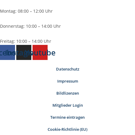
Montag: 08:00 – 12:00 Uhr
Donnerstag: 10:00 – 14:00 Uhr
Freitag: 10:00 – 14:00 Uhr
cebook
Instagram
Youtube
Datenschutz
Impressum
Bildlizenzen
Mitglieder Login
Termine eintragen
Cookie-Richtlinie (EU)