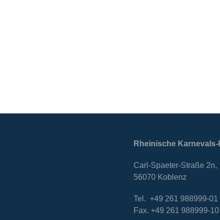
Rheinische Karnevals-
Carl-Spaeter-Straße 2n,
56070 Koblenz
Tel. +49 261 988999-01
Fax. +49 261 988999-10