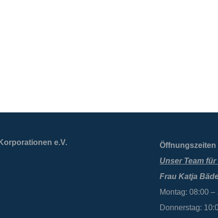
Korporationen e.V.
Öffnungszeiten 
Unser Team für 
Frau Katja Bäde
Montag: 08:00 –
Donnerstag: 10: