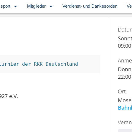
sport
Mitglieder
Verdienst- und Dankesorden
Ve
Datu
Sonnt
09:00
Anmel
turnier der RKK Deutschland
Donne
22:00
Ort
927 e.V.
Mosel
Bahnh
Veran