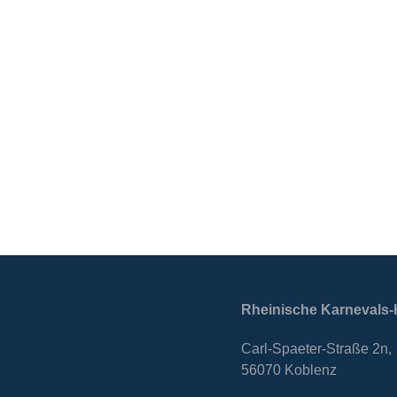
Rheinische Karnevals-
Carl-Spaeter-Straße 2n,
56070 Koblenz