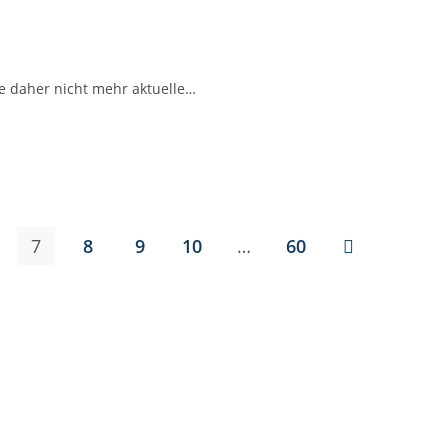
e daher nicht mehr aktuelle…
7
8
9
10
…
60