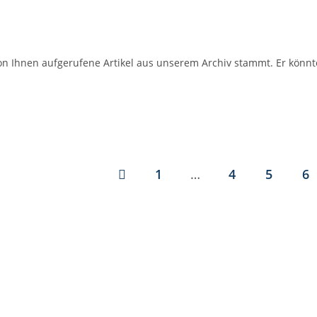
on Ihnen aufgerufene Artikel aus unserem Archiv stammt. Er könnt
1
…
4
5
6